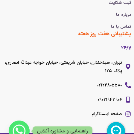
ثبت شکایت
درباره ما
تماس با ما
پشتیبانی هفت روز هفته
24/7
تهران، سیدخندان، خیابان شریعتی، خیابان خواجه عبدالله انصاری،
پلاک 125
02122805580
09021943906
صفحه اینستاگرام
راهنمایی و مشاوره آنلاین