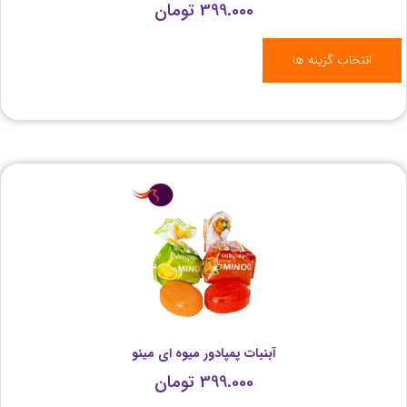
399.000
تومان
انتخاب گزینه ها
آبنبات پمپادور میوه ای مینو
399.000
تومان