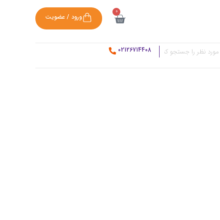
0
ورود / عضویت
02126714408